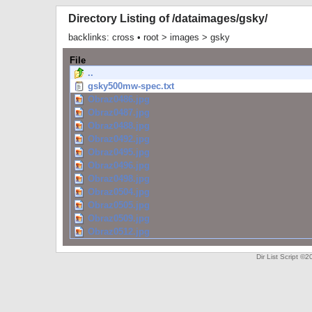
Directory Listing of /dataimages/gsky/
backlinks:
cross
•
root
>
images
>
gsky
File
..
gsky500mw-spec.txt
Obraz0486.jpg
Obraz0487.jpg
Obraz0488.jpg
Obraz0492.jpg
Obraz0495.jpg
Obraz0496.jpg
Obraz0498.jpg
Obraz0504.jpg
Obraz0505.jpg
Obraz0509.jpg
Obraz0512.jpg
Dir List Script 