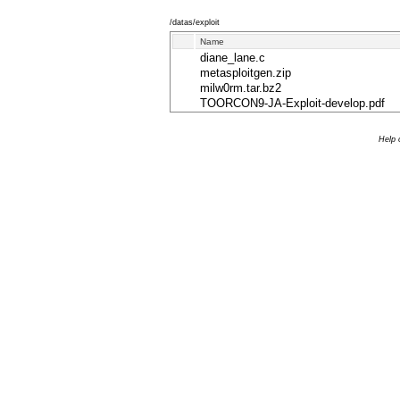
/datas/exploit
Name
diane_lane.c
metasploitgen.zip
milw0rm.tar.bz2
TOORCON9-JA-Exploit-develop.pdf
Help 